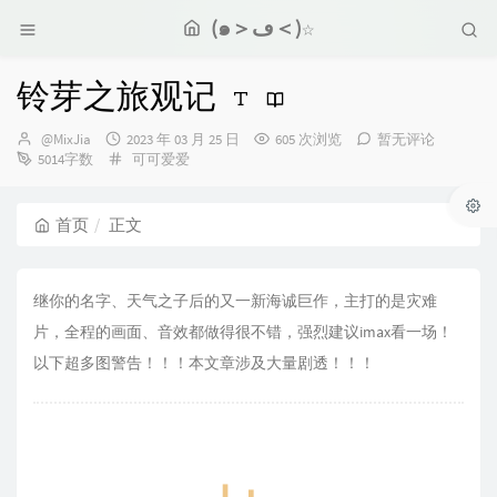
(๑＞ڡ＜)☆
铃芽之旅观记
博
发
@MixJia
2023 年 03 月 25 日
605 次浏览
暂无评论
主：
布
分
5014字数
可可爱爱
时
类：
间：
首页
正文
继你的名字、天气之子后的又一新海诚巨作，主打的是灾难
片，全程的画面、音效都做得很不错，强烈建议imax看一场！
以下超多图警告！！！本文章涉及大量剧透！！！