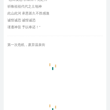
祈唤祖祖代代之土地神
此山此河 承恩甚久不胜感激
诚惶诚恐 诚惶诚恐
谨遵神旨 予以奉还！“
第一次危机，废弃温泉街